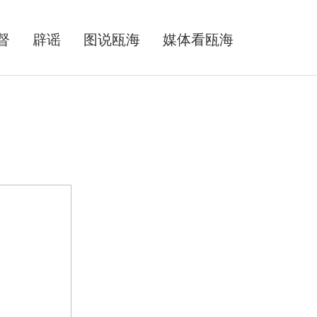
督
辟谣
图说瓯海
媒体看瓯海