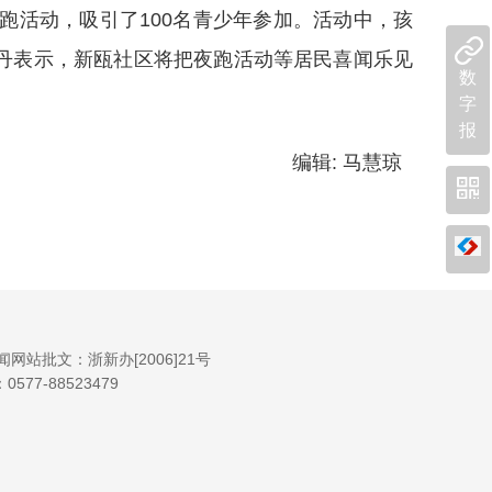
跑活动，吸引了100名青少年参加。活动中，孩
丹表示，新瓯社区将把夜跑活动等居民喜闻乐见
数
字
报
编辑: 马慧琼
闻网站批文：浙新办[2006]21号
7-88523479