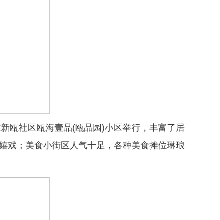
瓯社区瓯海壹品(瓯品园)小区举行，丰富了居
情嬉戏；美食小街区人气十足，各种美食摊位琳琅