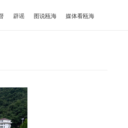
督
辟谣
图说瓯海
媒体看瓯海