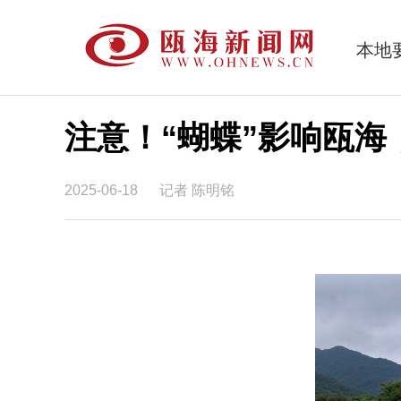
本地
注意！“蝴蝶”影响瓯
2025-06-18
记者 陈明铭