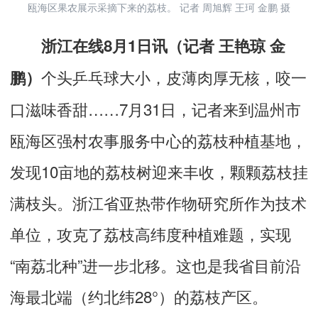
瓯海区果农展示采摘下来的荔枝。 记者 周旭辉 王珂 金鹏 摄
浙江在线8月1日讯（记者 王艳琼 金
个头乒乓球大小，皮薄肉厚无核，咬一
鹏）
口滋味香甜……7月31日，记者来到温州市
瓯海区强村农事服务中心的荔枝种植基地，
发现10亩地的荔枝树迎来丰收，颗颗荔枝挂
满枝头。浙江省亚热带作物研究所作为技术
单位，攻克了荔枝高纬度种植难题，实现
“南荔北种”进一步北移。这也是我省目前沿
海最北端（约北纬28°）的荔枝产区。