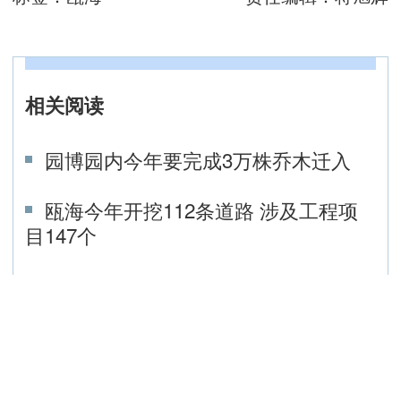
相关阅读
园博园内今年要完成3万株乔木迁入
瓯海今年开挖112条道路 涉及工程项
目147个
每年最高12000元！2025年瓯海育儿
补贴开放申请
温州瓯海严选烟花爆竹销售点 初步确
定7个销售点