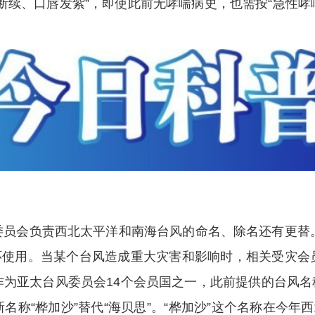
断续、口唇发紫”，即使此前无哮喘病史，也需按“急性哮喘
会负责西北太平洋和南海台风的命名、除名还有更替。
循环使用。当某个台风造成重大灾害和影响时，相关受灾
为亚太台风委员会14个会员国之一，此前提供的台风名称“
称“桦加沙”替代“海贝思”。“桦加沙”这个名称在今年