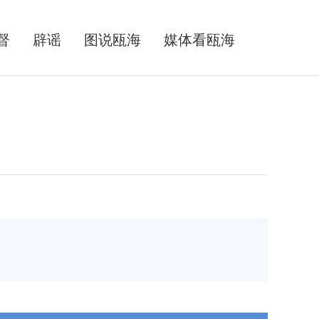
督
辟谣
图说瓯海
媒体看瓯海