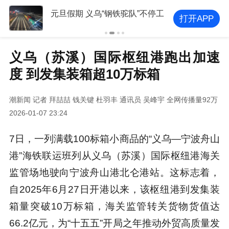
元旦假期 义乌“钢铁驼队”不停工
打开APP
义乌（苏溪）国际枢纽港跑出加速
度 到发集装箱超10万标箱
潮新闻
记者 拜喆喆 钱关键 杜羽丰 通讯员 吴峰宇
全网传播量92万
2026-01-07 23:24
7日，一列满载100标箱小商品的“义乌—宁波舟山
港”海铁联运班列从义乌（苏溪）国际枢纽港海关
监管场地驶向宁波舟山港北仑港站。这标志着，
自2025年6月27日开港以来，该枢纽港到发集装
箱量突破10万标箱，海关监管转关货物货值达
66.2亿元，为“十五五”开局之年推动外贸高质量发