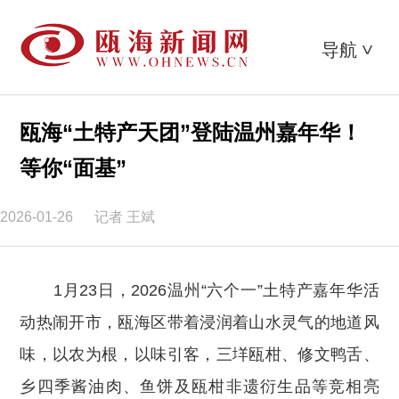
导航
>
瓯海“土特产天团”登陆温州嘉年华！
等你“面基”
2026-01-26
记者 王斌
1月23日，2026温州“六个一”土特产嘉年华活
动热闹开市，瓯海区带着浸润着山水灵气的地道风
味，以农为根，以味引客，三垟瓯柑、修文鸭舌、
乡四季酱油肉、鱼饼及瓯柑非遗衍生品等竞相亮