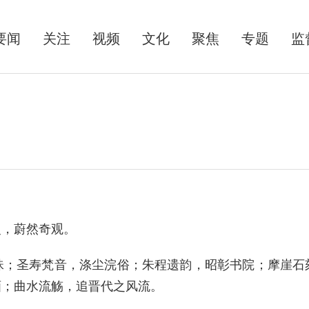
要闻
关注
视频
文化
聚焦
专题
监
，蔚然奇观。
圣寿梵音，涤尘浣俗；朱程遗韵，昭彰书院；摩崖石
画；曲水流觞，追晋代之风流。