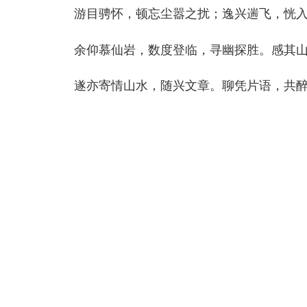
游目骋怀，顿忘尘嚣之扰；逸兴遄飞，恍入
余仰慕仙岩，数度登临，寻幽探胜。感其山川
遂亦寄情山水，随兴文章。聊凭片语，共醉