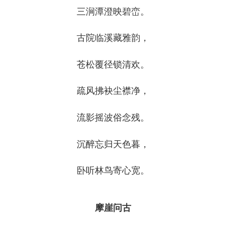
三涧潭澄映碧峦。
古院临溪藏雅韵，
苍松覆径锁清欢。
疏风拂袂尘襟净，
流影摇波俗念残。
沉醉忘归天色暮，
卧听林鸟寄心宽。
摩崖问古