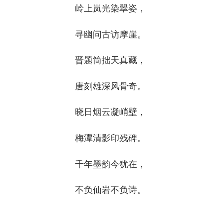
岭上岚光染翠姿，
寻幽问古访摩崖。
晋题简拙天真藏，
唐刻雄深风骨奇。
晓日烟云凝峭壁，
梅潭清影印残碑。
千年墨韵今犹在，
不负仙岩不负诗。