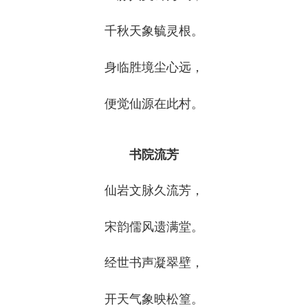
千秋天象毓灵根。
身临胜境尘心远，
便觉仙源在此村。
书院流芳
仙岩文脉久流芳，
宋韵儒风遗满堂。
经世书声凝翠壁，
开天气象映松篁。