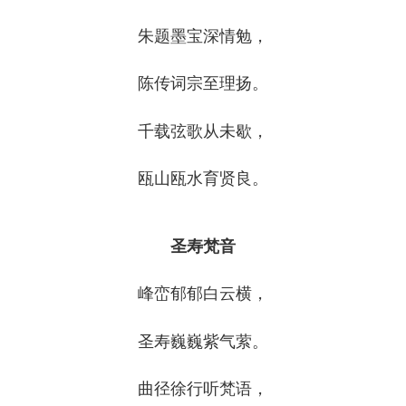
朱题墨宝深情勉，
陈传词宗至理扬。
千载弦歌从未歇，
瓯山瓯水育贤良。
圣寿梵音
峰峦郁郁白云横，
圣寿巍巍紫气萦。
曲径徐行听梵语，