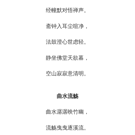
经幢默对悟禅声。
斋钟入耳尘喧净，
法鼓澄心世虑轻。
静坐佛堂天欲暮，
空山寂寂意清明。
曲水流觞
曲水潺潺映竹幽，
流觞曳曳逐溪流。