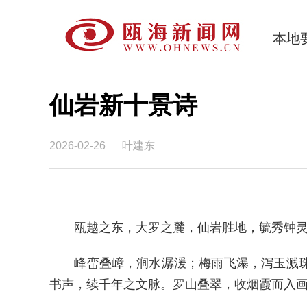
本地
仙岩新十景诗
2026-02-26
叶建东
瓯越之东，大罗之麓，仙岩胜地，毓秀钟灵
峰峦叠嶂，涧水潺湲；梅雨飞瀑，泻玉溅珠；
书声，续千年之文脉。罗山叠翠，收烟霞而入