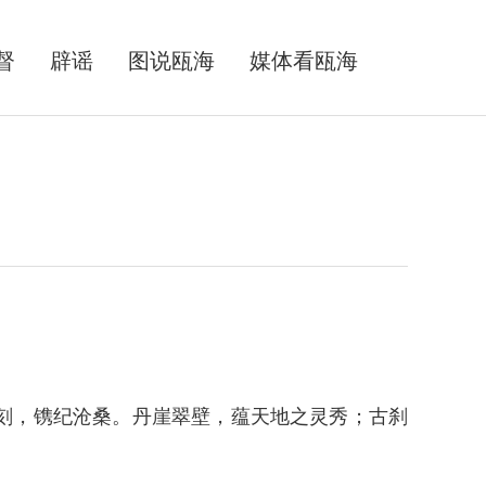
督
辟谣
图说瓯海
媒体看瓯海
刻，镌纪沧桑。丹崖翠壁，蕴天地之灵秀；古刹