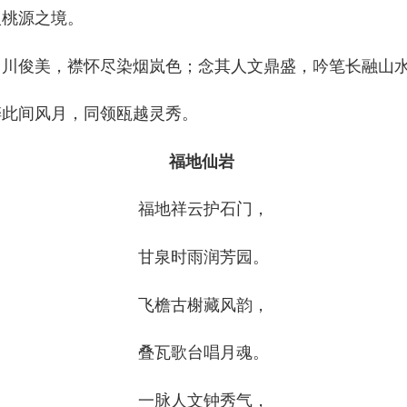
桃源之境。
俊美，襟怀尽染烟岚色；念其人文鼎盛，吟笔长融山
此间风月，同领瓯越灵秀。
福地仙岩
福地祥云护石门，
甘泉时雨润芳园。
飞檐古榭藏风韵，
叠瓦歌台唱月魂。
一脉人文钟秀气，