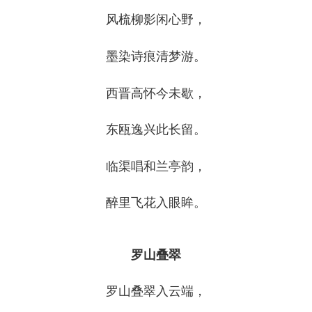
风梳柳影闲心野，
墨染诗痕清梦游。
西晋高怀今未歇，
东瓯逸兴此长留。
临渠唱和兰亭韵，
醉里飞花入眼眸。
罗山叠翠
罗山叠翠入云端，