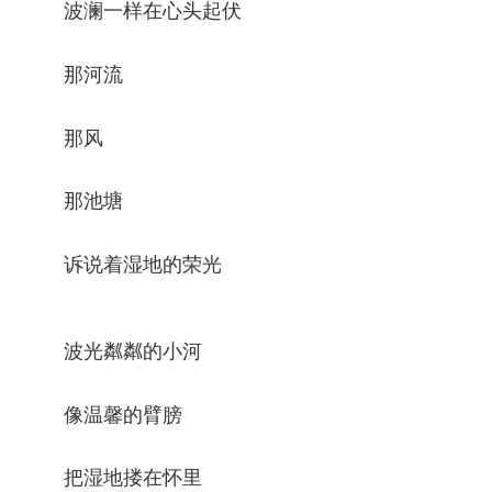
波澜一样在心头起伏
那河流
那风
那池塘
诉说着湿地的荣光
波光粼粼的小河
像温馨的臂膀
把湿地搂在怀里