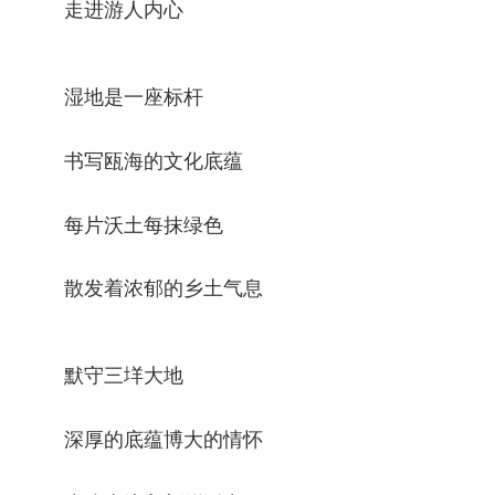
走进游人内心
湿地是一座标杆
书写瓯海的文化底蕴
每片沃土每抹绿色
散发着浓郁的乡土气息
默守三垟大地
深厚的底蕴博大的情怀