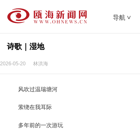
导航
>
诗歌｜湿地
2026-05-20
林洪海
风吹过温瑞塘河
萦绕在我耳际
多年前的一次游玩