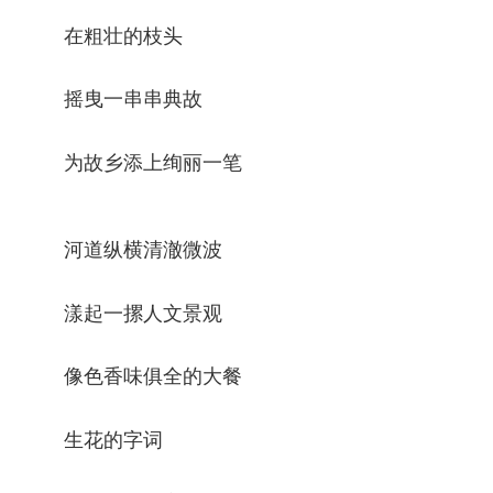
在粗壮的枝头
摇曳一串串典故
为故乡添上绚丽一笔
河道纵横清澈微波
漾起一摞人文景观
像色香味俱全的大餐
生花的字词