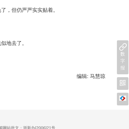
了，但仍严严实实贴着。
也似地去了。
数
字
报
编辑: 马慧琼
闻网站批文：浙新办[2006]21号