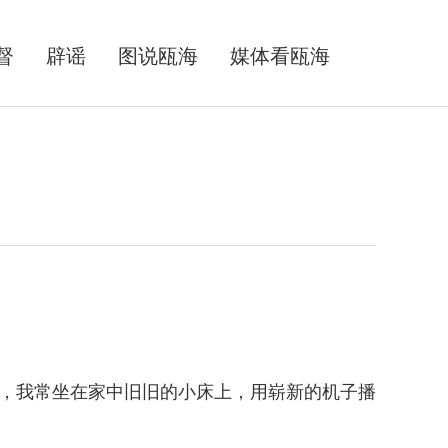
督
辟谣
图说瓯海
媒体看瓯海
，我常坐在家中旧旧的小床上，用崭新的机子播