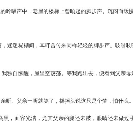
吟唱声中，老屋的楼梯上曾响起的脚步声。沉闷而缓慢
迷迷糊糊间，耳畔曾传来同样轻轻的脚步声。吱呀吱
。
独自惊醒，屋里空荡荡。等我跑出去，便看到父亲母
亲听。父亲一听就笑了，摇摇头说这只是个梦，怕什么
黑，面容光洁，尤其父亲的腿还未跛，眼睛还未做过手