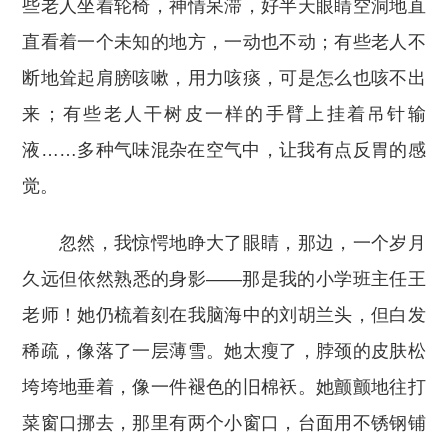
些老人坐着轮椅，神情呆滞，好半天眼睛空洞地直
直看着一个未知的地方，一动也不动；有些老人不
断地耸起肩膀咳嗽，用力咳痰，可是怎么也咳不出
来；有些老人干树皮一样的手臂上挂着吊针输
液……多种气味混杂在空气中，让我有点反胃的感
觉。
忽然，我惊愕地睁大了眼睛，那边，一个岁月
久远但依然熟悉的身影——那是我的小学班主任王
老师！她仍梳着刻在我脑海中的刘胡兰头，但白发
稀疏，像落了一层薄雪。她太瘦了，脖颈的皮肤松
垮垮地垂着，像一件褪色的旧棉袄。她颤颤地往打
菜窗口挪去，那里有两个小窗口，台面用不锈钢铺