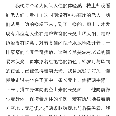
我想寻个老人问问入住的体验感，楼上却没看
到老人们，看样子这时期没有卧病在床的老人。我
们从另一边的楼梯下来，到了一楼的走廊上，才发
现有几位老人坐在走廊靠窗的长凳上晒太阳。走廊
边沿没有隔离，对着宽阔的院子水泥地敞开着，一
排窄窄的长凳靠窗摆放。这种长凳是农村老式的简
易木头凳，原本漆着红艳艳的颜色，经岁月与风雨
的侵蚀，已褪色得黯淡无光。我爸沉默了好久，慢
慢地走过去坐在了其中一条长凳上。他把两手臂垂
下来，搭在身体两侧空出来的长凳面上，他向前微
弓着身体，保持着身体的平衡，若有所思地看着前
方空地，无意识地把两条腿缓缓地前后摇晃着。我