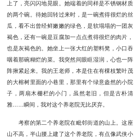
上了，亮闪闪地晃眼。她端着的同样是不锈钢材质
的两个碗。待她回转过来时，是一碗煮得很烂的丝
瓜，看不出曾经鲜嫩嫩的绿色，是软塌塌的一团灰
褐色，还有一碗是豆腐加一点点煮得很烂的肉片，
也是灰褐色的。她坐上一张大红的塑料凳，小口吞
咽着那碗糊烂的菜。我突然间眼眶湿润，心也一阵
阵揪紧起来。我的王老师，本是住在有棵枝繁叶茂
的大榕树里面的小巷里，那里有个绿意盎然的小院
子，两扇木栅栏的小门，虽然老旧，但是古朴清
雅……瞬间，我对这个养老院无比厌弃。
考察的第二个养老院在毗邻街道的山上。这座
山不高，半山腰上建了这个养老院，有点像武侠小