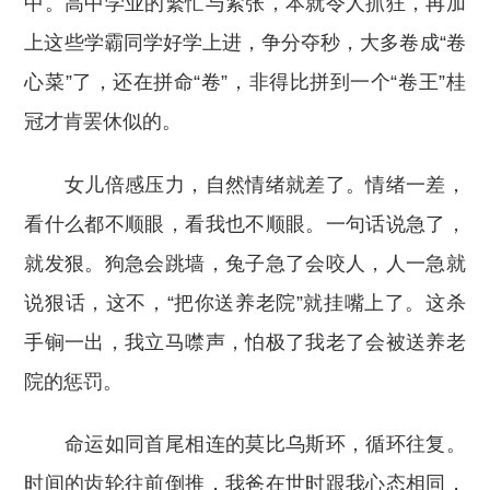
中。高中学业的繁忙与紧张，本就令人抓狂，再加
上这些学霸同学好学上进，争分夺秒，大多卷成“卷
心菜”了，还在拼命“卷”，非得比拼到一个“卷王”桂
冠才肯罢休似的。
女儿倍感压力，自然情绪就差了。情绪一差，
看什么都不顺眼，看我也不顺眼。一句话说急了，
就发狠。狗急会跳墙，兔子急了会咬人，人一急就
说狠话，这不，“把你送养老院”就挂嘴上了。这杀
手锏一出，我立马噤声，怕极了我老了会被送养老
院的惩罚。
命运如同首尾相连的莫比乌斯环，循环往复。
时间的齿轮往前倒推，我爸在世时跟我心态相同，