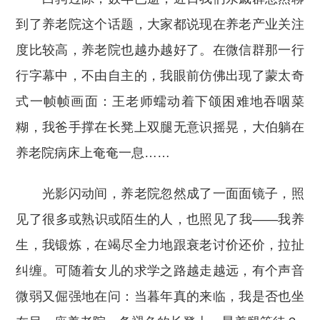
到了养老院这个话题，大家都说现在养老产业关注
度比较高，养老院也越办越好了。在微信群那一行
行字幕中，不由自主的，我眼前仿佛出现了蒙太奇
式一帧帧画面：王老师蠕动着下颌困难地吞咽菜
糊，我爸手撑在长凳上双腿无意识摇晃，大伯躺在
养老院病床上奄奄一息……
光影闪动间，养老院忽然成了一面面镜子，照
见了很多或熟识或陌生的人，也照见了我——我养
生，我锻炼，在竭尽全力地跟衰老讨价还价，拉扯
纠缠。可随着女儿的求学之路越走越远，有个声音
微弱又倔强地在问：当暮年真的来临，我是否也坐