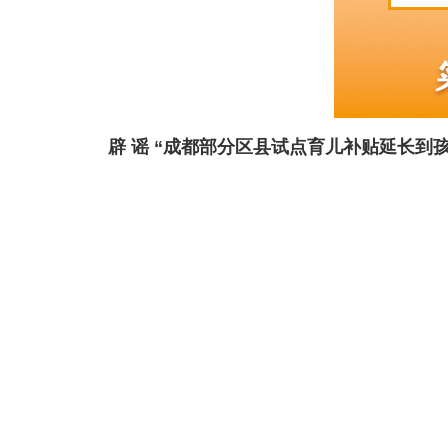
辟 谣 “成都部分区县试点育儿补贴延长到孩