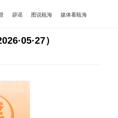
督
辟谣
图说瓯海
媒体看瓯海
6·05·27）