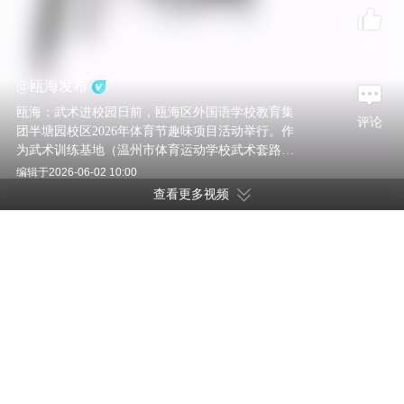
赞
@
瓯海发布
瓯海：武术进校园日前，瓯海区外国语学校教育集
评论
团半塘园校区2026年体育节趣味项目活动举行。作
为武术训练基地（温州市体育运动学校武术套路二
队），该校致力打造武术特色课程。当天，来自
编辑于
2026-06-02 10:00
五、六年级的学生，现场演绎武术操，尽显少年朝
查看更多视频
气与武术精气神。（作者：小卷）