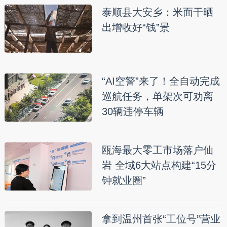
泰顺县大安乡：米面干晒
出增收好“钱”景
“AI空警”来了！全自动完成
巡航任务，单架次可劝离
30辆违停车辆
瓯海最大零工市场落户仙
岩 全域6大站点构建“15分
钟就业圈”
拿到温州首张“工位号”营业