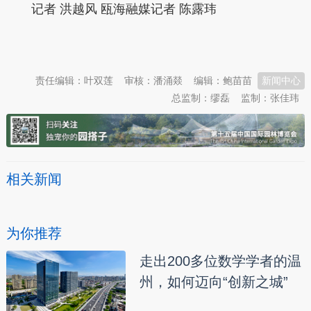
记者 洪越风 瓯海融媒记者 陈露玮
本文转自：
温州新闻网 66wz.com
责任编辑：叶双莲
审核：潘涌燚
编辑：鲍苗苗
新闻中心
总监制：缪磊
监制：张佳玮
相关新闻
为你推荐
走出200多位数学学者的温
州，如何迈向“创新之城”