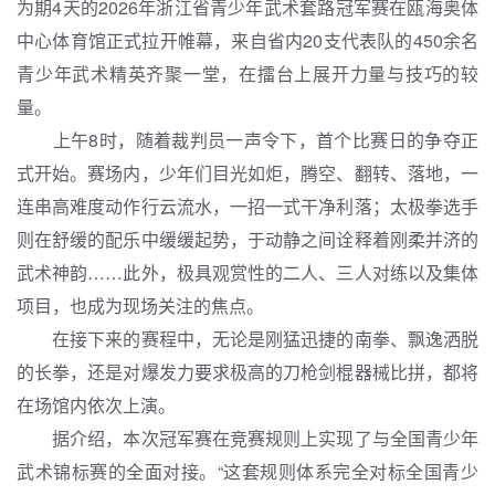
为期4天的2026年浙江省青少年武术套路冠军赛在瓯海奥体
中心体育馆正式拉开帷幕，来自省内20支代表队的450余名
青少年武术精英齐聚一堂，在擂台上展开力量与技巧的较
量。
上午8时，随着裁判员一声令下，首个比赛日的争夺正
式开始。赛场内，少年们目光如炬，腾空、翻转、落地，一
连串高难度动作行云流水，一招一式干净利落；太极拳选手
则在舒缓的配乐中缓缓起势，于动静之间诠释着刚柔并济的
武术神韵……此外，极具观赏性的二人、三人对练以及集体
项目，也成为现场关注的焦点。
在接下来的赛程中，无论是刚猛迅捷的南拳、飘逸洒脱
的长拳，还是对爆发力要求极高的刀枪剑棍器械比拼，都将
在场馆内依次上演。
据介绍，本次冠军赛在竞赛规则上实现了与全国青少年
武术锦标赛的全面对接。“这套规则体系完全对标全国青少