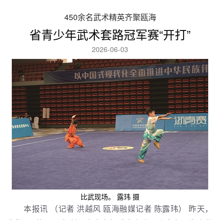
450余名武术精英齐聚瓯海
省青少年武术套路冠军赛“开打”
2026-06-03
比武现场。 露玮 摄
本报讯 （记者 洪越风 瓯海融媒记者 陈露玮） 昨天，