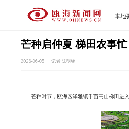
本地
芒种启仲夏 梯田农事忙
2026-06-05
记者 陈明铭
芒种时节，瓯海区泽雅镇千亩高山梯田进入插