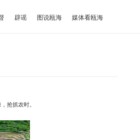
督
辟谣
图说瓯海
媒体看瓯海
，抢抓农时。