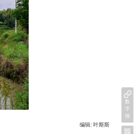
数
字
报
编辑: 叶斯斯