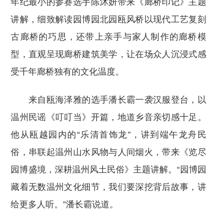
年纪最小的参赛选手陈沐妍带来《廊桥印记》主题
讲解，细致解读园博园北园瓯风桥以现代工艺复刻
古廊桥的巧思，还带上亲手与家人制作的廊桥模
型，直观呈现廊桥建筑美学，让在场众人沉浸式感
受千年廊桥独有的文化温度。
来自瓯海泽雅的选手潘长霸一袭汉服登台，以
温州民谣《叮叮当》开篇，地道乡音亲切感十足。
他从瓯越园内的“乐清首饰龙”，讲到端午龙舟民
俗，串联起温州山水风物与人间烟火，带来《览尽
园博盛境，深耕温州风土民俗》主题讲解。“园博园
藏着无数温州文化细节，我们要深挖背后故事，讲
给更多人听。”潘长霸说道。