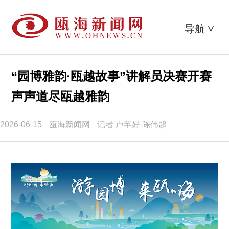
导航
>
“园博雅韵·瓯越故事”讲解员决赛开赛
声声道尽瓯越雅韵
2026-06-15
瓯海新闻网
记者 卢芊好 陈伟超