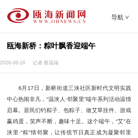
导航
>
瓯海新桥：粽叶飘香迎端午
2026-06-18
记者 蔡温瑞
6月17日，新桥街道三浃社区新时代文明实践
中心热闹非凡，“温浃人·邻聚里”端午系列活动温情
启幕。居民们钓粽子、包粽子、做艾草挂件、游戏
赢鸡蛋，笑声不断，趣味十足。这个端午，“艾”在
浃里·“粽”情邻聚，让传统节日真正成为凝聚邻里