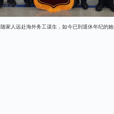
年随家人远赴海外务工谋生，如今已到退休年纪的她
居。但因长期旅居国外，其国内户口早已按相关规定
缺失，想要恢复户口困难重重。丽岙派出所、治安大
通力配合，补齐断档资料，疏通审批堵点，开辟华侨
办结华侨恢复户口全套手续，圆了她期盼多年的归乡