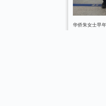
华侨朱女士早
归根、回乡定
底册档案大量
门分工协作、
顺利为朱女士