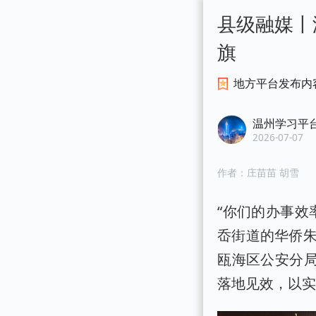
县级融媒丨
旗
地方平台发布内
温州学习平
2026-07-07
作者：
庄苗苗 胡雪
“你们的办事效
岙街道的华侨朱
瓯海区公安分局
落地见效，以