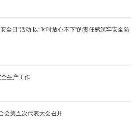
安全日”活动 以“时时放心不下”的责任感筑牢安全防
农事忙
电网改造战高温 居民清凉度盛夏
安全生产工作
合会第五次代表大会召开