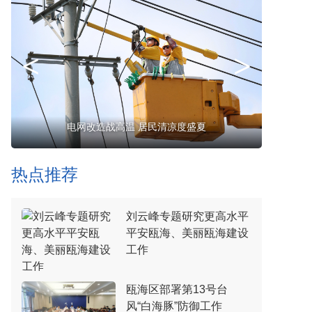
<
>
清凉一夏！瓯海奥体中心游泳馆成避暑胜地
探秘“
热点推荐
刘云峰专题研究更高水平
平安瓯海、美丽瓯海建设
工作
瓯海区部署第13号台
风“白海豚”防御工作