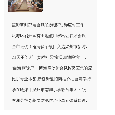
瓯海研判部署台风“白海豚”防御应对工作
瓯海区召开国有土地使用权出让联席会议
全市最优！瓯海多个项目入选温州市新时代文明实践精品项目
21天不间断，娄桥社区“宝贝加油跑”第三季欢乐结营
“白海豚”来了，瓯海启动防台风Ⅳ级应急响应
比拼专业本领 新桥街道招商推介擂台赛举行
学在瓯海丨温州市南湖小学教育集团：“方圆教育”让每个儿童都彰显独特气质
季湘荣督导基层防汛防台小单元体系建设及安全生产工作