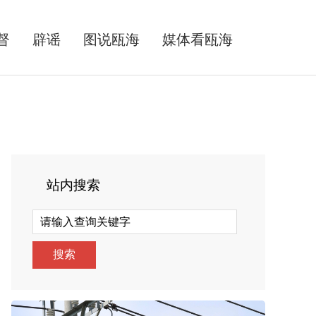
督
辟谣
图说瓯海
媒体看瓯海
站内搜索